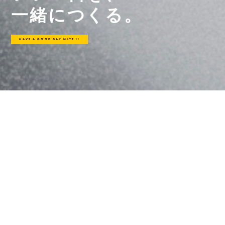
一
緒
に
つ
く
る
。
HAVE A GOOD DAY NITE !!
SERVICE
空間、エリア、街。
使う人、訪れる人、暮らす人が、
「今日もいい一日だっ
た」と思えるような
かけがえのないサービスを、ずっと。
Hall & Conference