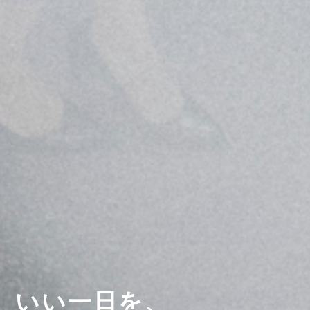
い
い
一
日
を
、